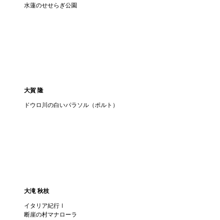
水蓮のせせらぎ公園
大賀 隆
ドウロ川の白いパラソル（ポルト）
大滝 秋枝
イタリア紀行Ⅰ
断崖の村マナローラ