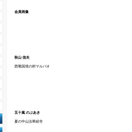
会員画像
秋山 信夫
西葡国境の村マルバオ
五十嵐 のぶあき
夏の中山法華経寺