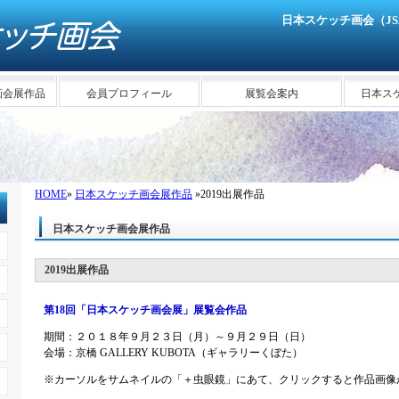
日本スケッチ画会（J
画会展作品
会員プロフィール
展覧会案内
日本ス
HOME
»
日本スケッチ画会展作品
»2019出展作品
日本スケッチ画会展作品
2019出展作品
第18回「日本スケッチ画会展」展覧会作品
期間：２０１８年９月２３日（月）～９月２９日（日）
会場：京橋 GALLERY KUBOTA（ギャラリーくぼた）
※カーソルをサムネイルの「＋虫眼鏡」にあて、クリックすると作品画像