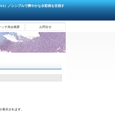
SAA）／シンプルで爽やかな水彩画を目指す
ケッチ画会概要
お問合せ
が表示されます。