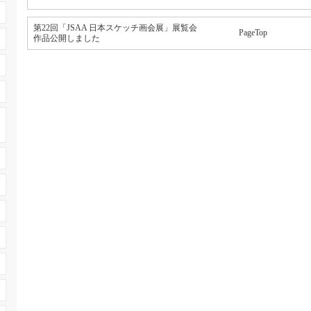
第22回「JSAA 日本スケッチ画会展」展覧会
PageTop
作品公開しました